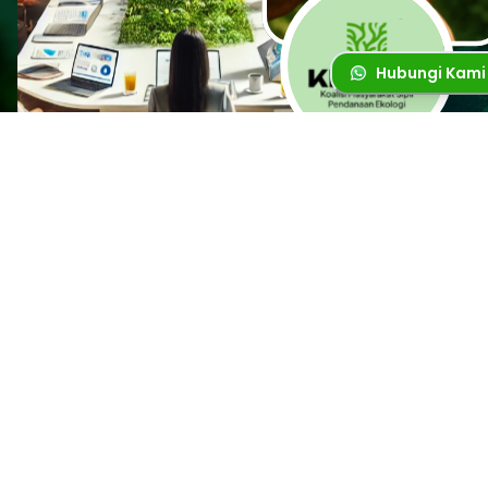
Hubungi Kami
PROFIL KMS PE
Apa itu KMS PE?
Koalisi Masyarakat Sipil untuk Pendanaan Ekologi (KMS-PE) adalah
aliansi 23 organisasi masyarakat sipil yang dibentuk pada 2017 oleh
The Asia Foundation. KMS-PE hadir sebagai respon terhadap
rendahnya pendanaan publik untuk isu lingkungan dan krisis iklim di
Indonesia. Indonesia menghadapi ancaman serius seperti perubaha