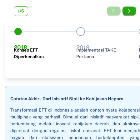
Diskusi kebijakan dilakukan bersama Badan Kebijakan
1
/
6
Fiskal, khususnya dengan Bapak Joko Tri Haryanto,
sebagai langkah awal memasukkan pendekatan
ekologis dalam sistem transfer fiskal.
2018
2019
Konsep EFT
Implementasi TAKE
Diperkenalkan
Pertama
Catatan Akhir - Dari Inisiatif Sipil ke Kebijakan Negara
Transformasi EFT di Indonesia adalah contoh nyata kolaborasi
multipihak yang berhasil. Dimulai dari inisiatif masyarakat sipil,
berkembang melalui inovasi kebijakan daerah, dan akhirnya
diperkuat dengan regulasi fiskal nasional. EFT kini menjadi
bagian dari ekosistem pendanaan berkelanjutan yang